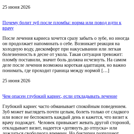
25 июня 2026
Почему болит зуб после пломбы: норма или повод идти к
врачу
После лечения кариеса хочется сразу забыть о зубе, но иногда
он продолжает напоминать о себе. Возникает реакция на
холодную воду, дискомфорт при накусывании или легкая
болезненность в десне от укола. Такая ситуация тревожит:
пломбу поставили, значит боль должна исчезнуть. На самом
деле после лечения возможна короткая адаптация, но важно
понимать, где проходит граница между нормой […]
25 июня 2026
Чем опасен глубокий кариес, если откладывать лечение
Глубокий кариес часто обманывает спокойным поведением.
Зуб может выглядеть почти целым, болеть только от сладкого
или вовсе не беспокоить каждый день и кажется, что визит к
врачу подождет. Человек привыкает жевать другой стороной,
откладывает визит, надеется «дотянуть до отпуска» или
дождаться свободного времени. Но бактерии разрушают