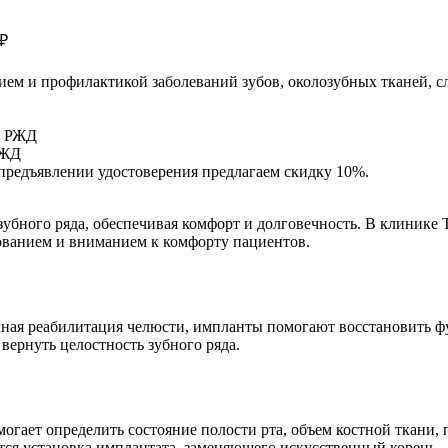
ием и профилактикой заболеваний зубов, околозубных тканей, с
РЖД
предъявлении удостоверения предлагаем скидку 10%.
у зубного ряда, обеспечивая комфорт и долговечность. В клин
ованием и вниманием к комфорту пациентов.
полная реабилитация челюсти, импланты помогают восстановить 
вернуть целостность зубного ряда.
могает определить состояние полости рта, объем костной ткани
тся установка имплантата, заменяющего искусственный корень.